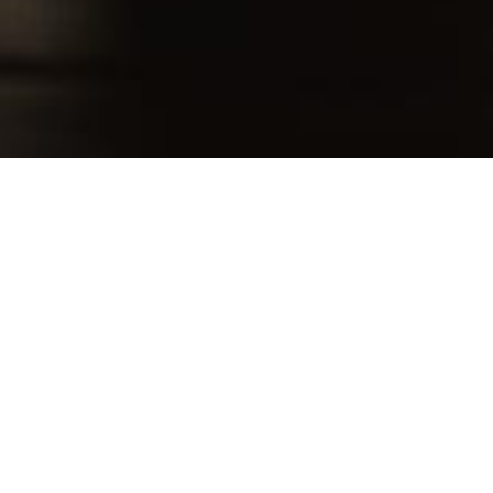
Contact
Vous souhaitez prendre rendez-vous, en savoir
plus sur nos activités ou nous demander un devis
? N’hésitez pas à nous laisser un message et nous
vous répondrons aussi vite que possible.